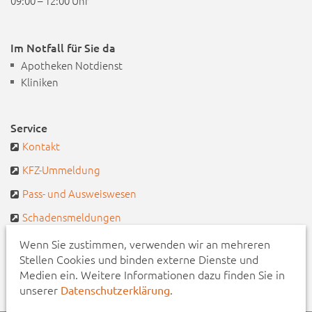
09:00 – 12:00 Uhr
Im Notfall für Sie da
Apotheken Notdienst
Kliniken
Service
Kontakt
KFZ-Ummeldung
Pass- und Ausweiswesen
Schadensmeldungen
Defekte Straßenbeleuchtung
Wenn Sie zustimmen, verwenden wir an mehreren
Stellen Cookies und binden externe Dienste und
Pendlerportal & Mitfahrzentrale
Medien ein. Weitere Informationen dazu finden Sie in
unserer
.
Datenschutzerklärung