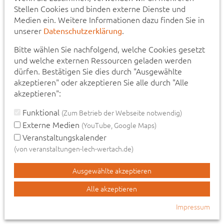
Stellen Cookies und binden externe Dienste und
8. Weiterer Hinweis zur
Medien ein. Weitere Informationen dazu finden Sie in
Datenschutzerklärung
unserer
.
Datenschutzerklärung
Wir behalten uns vor, diese Datenschutzerklärung
Bitte wählen Sie nachfolgend, welche Cookies gesetzt
gelegentlich anzupassen, damit sie stets den aktuellen
und welche externen Ressourcen geladen werden
rechtlichen Anforderungen entspricht.
dürfen. Bestätigen Sie dies durch "Ausgewählte
akzeptieren" oder akzeptieren Sie alle durch "Alle
akzeptieren":
9. Veranstaltungskalender (Einbettung via
Funktional
(Zum Betrieb der Webseite notwendig)
iFrame)
Externe Medien
(YouTube, Google Maps)
Veranstaltungskalender
Auf unserer Website haben Sie die Möglichkeit, aktuelle
(von veranstaltungen-lech-wertach.de)
Veranstaltungen der Gemeinden Langerringen,
Hiltenfingen, Igling, Hurlach, Obermeitingen, Amberg und
Ausgewählte akzeptieren
Lamerdingen einzusehen und über ein Formular
Veranstaltungen einzureichen. Zur Einbettung verwenden
Alle akzeptieren
wir iFrames, die von der Website
https://veranstaltungen-lech-wertach.de
bereitgestellt
Impressum
werden.